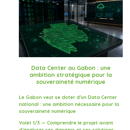
Data Center au Gabon : une
ambition stratégique pour la
souveraineté numérique
Le Gabon veut se doter d’un Data Center
national : une ambition nécessaire pour la
souveraineté numérique
Volet 1/3 — Comprendre le projet avant
d’analyser ses dangers et ses solutions