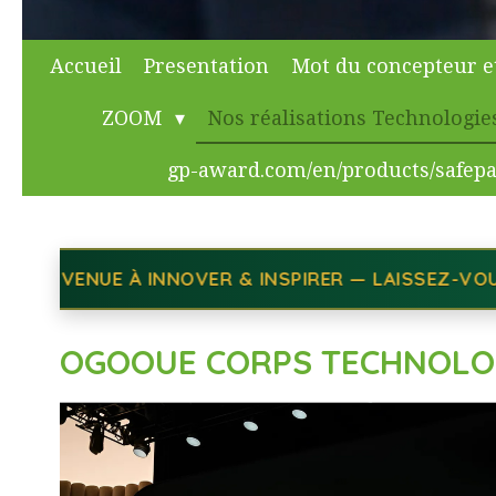
Accueil
Presentation
Mot du concepteur e
ZOOM
Nos réalisations Technologie
gp-award.com/en/products/safep
ER — LAISSEZ-VOUS EMBARQUER DANS L'UNIVERS CAP
OGOOUE CORPS TECHNOLOGI