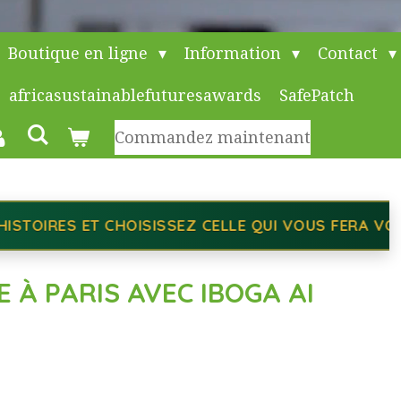
Boutique en ligne
Information
Contact
africasustainablefuturesawards
SafePatch
Commandez maintenant
UI VOUS FERA VOYAGER.
•
BIENVENUE À INNOV
À PARIS AVEC IBOGA AI