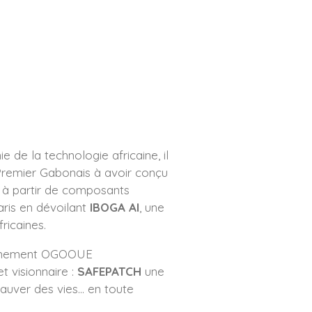
e de la technologie africaine, il
 Premier Gabonais à avoir conçu
à partir de composants
aris en dévoilant
IBOGA AI
, une
fricaines.
nnement OGOOUE
t visionnaire :
SAFEPATCH
une
auver des vies… en toute