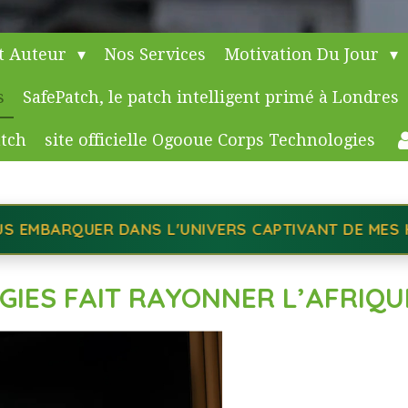
t Auteur
Nos Services
Motivation Du Jour
s
SafePatch, le patch intelligent primé à Londres
atch
site officielle Ogooue Corps Technologies
TIVANT DE MES HISTOIRES ET CHOISISSEZ CELLE Q
ES FAIT RAYONNER L’AFRIQUE 