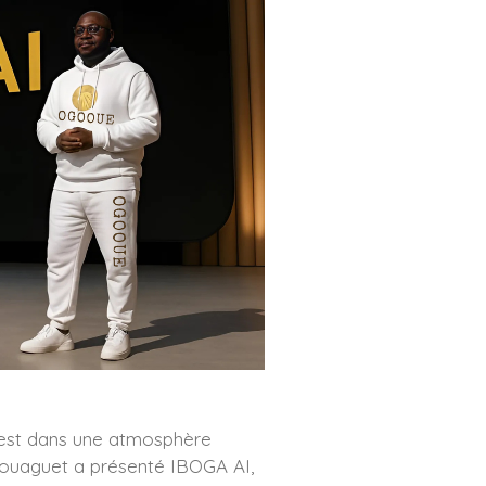
 C’est dans une atmosphère
kouaguet a présenté IBOGA AI,