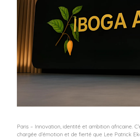
Paris – Innovation, identité et ambition africaine.
chargée d’émotion et de fierté que Lee Patrick E