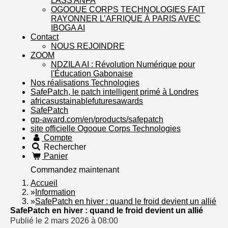
LASS ANFA
OGOOUE CORPS TECHNOLOGIES FAIT
RAYONNER L’AFRIQUE À PARIS AVEC
IBOGA AI
Contact
NOUS REJOINDRE
ZOOM
NDZILA AI : Révolution Numérique pour
l'Éducation Gabonaise
Nos réalisations Technologies
SafePatch, le patch intelligent primé à Londres
africasustainablefuturesawards
SafePatch
gp-award.com/en/products/safepatch
site officielle Ogooue Corps Technologies
Compte
Rechercher
Panier
Commandez maintenant
Accueil
»
Information
»
SafePatch en hiver : quand le froid devient un allié
SafePatch en hiver : quand le froid devient un allié
Publié le 2 mars 2026 à 08:00