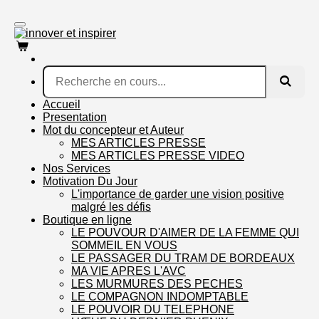
Passer
au
contenu
principal
Accueil
Presentation
Mot du concepteur et Auteur
MES ARTICLES PRESSE
MES ARTICLES PRESSE VIDEO
Nos Services
Motivation Du Jour
L'importance de garder une vision positive
malgré les défis
Boutique en ligne
LE POUVOUR D'AIMER DE LA FEMME QUI
SOMMEIL EN VOUS
LE PASSAGER DU TRAM DE BORDEAUX
MA VIE APRES L'AVC
LES MURMURES DES PECHES
LE COMPAGNON INDOMPTABLE
LE POUVOIR DU TELEPHONE