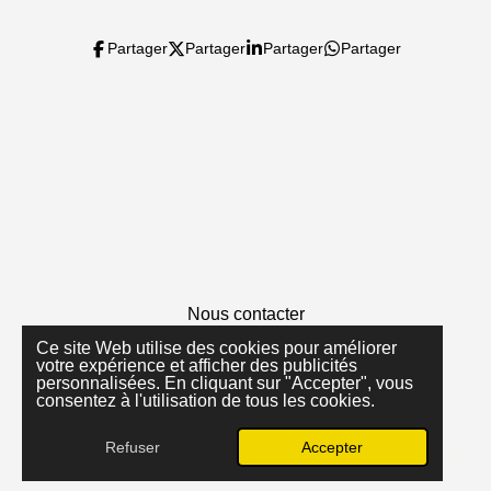
4
é
t
Partager
Partager
Partager
Partager
o
i
l
e
s
Nous contacter
© 2024 - 2026 innover et inspirer
Ce site Web utilise des cookies pour améliorer
votre expérience et afficher des publicités
Propulsé par
Webador
personnalisées. En cliquant sur "Accepter", vous
consentez à l'utilisation de tous les cookies.
Refuser
Accepter
E-mail
Téléphone
Carte
Facebook
WhatsApp