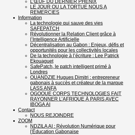
L’ŒUF DU DERNIER PHENIX
LE JOUR OU LA TORTUE NOUS A
REMERCIES
Information
La technologie qui sauve des vies
SAFEPATCH
Révolutionner la Relation Client grâce à
l’Intelligence Artificielle
Décentralisation au Gabon : Enjeux, défis et
opportunités pour les collectivités locales
De la technologie à l’écriture : Lee Patrick
Ekouaguet
SafePatch, le patch intelligent primé à
Londres
OUANDZIE Hugues Dimitri : entrepreneur
gabonais à succès et créateur de la marque
LASS ANFA
OGOOUE CORPS TECHNOLOGIES FAIT
RAYONNER L’AFRIQUE À PARIS AVEC
IBOGA AI
Contact
NOUS REJOINDRE
ZOOM
NDZILA AI : Révolution Numérique pour
l'Éducation Gabonaise