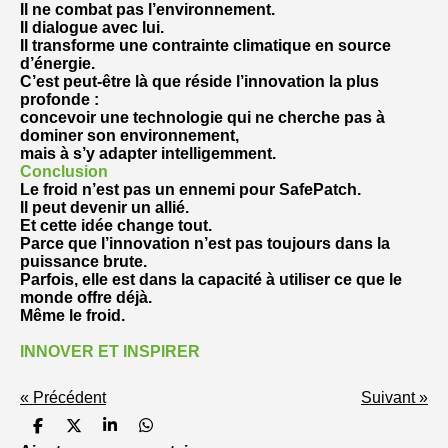
Il ne combat pas l’environnement.
Il dialogue avec lui.
Il transforme une contrainte climatique en source
d’énergie.
C’est peut-être là que réside l’innovation la plus
profonde :
concevoir une technologie qui ne cherche pas à
dominer son environnement,
mais à s’y adapter intelligemment.
Conclusion
Le froid n’est pas un ennemi pour SafePatch.
Il peut devenir un allié.
Et cette idée change tout.
Parce que l’innovation n’est pas toujours dans la
puissance brute.
Parfois, elle est dans la capacité à utiliser ce que le
monde offre déjà.
Même le froid.
INNOVER ET INSPIRER
«
Précédent
Suivant
»
P
P
P
P
a
a
a
a