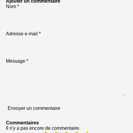
Ajouter un commentaire
r
r
r
r
Nom *
t
t
t
t
a
a
a
a
g
g
g
g
e
e
e
e
r
r
r
r
Adresse e-mail *
Message *
Envoyer un commentaire
Commentaires
Il n'y a pas encore de commentaire.