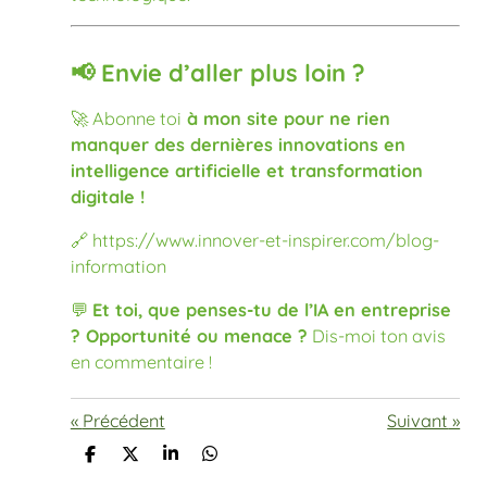
📢 Envie d’aller plus loin ?
🚀 Abonne toi
à mon site pour ne rien
manquer des dernières innovations en
intelligence artificielle et transformation
digitale !
🔗 https://www.innover-et-inspirer.com/blog-
information
💬
Et toi, que penses-tu de l’IA en entreprise
? Opportunité ou menace ?
Dis-moi ton avis
en commentaire !
«
Précédent
Suivant
»
P
P
P
P
a
a
a
a