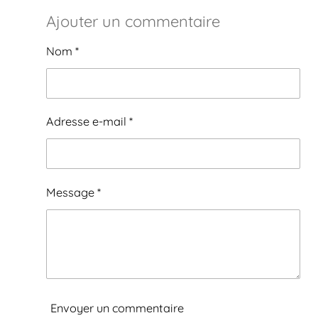
r
r
r
r
Ajouter un commentaire
t
t
t
t
a
a
a
a
g
g
g
g
Nom *
e
e
e
e
r
r
r
r
Adresse e-mail *
Message *
Envoyer un commentaire