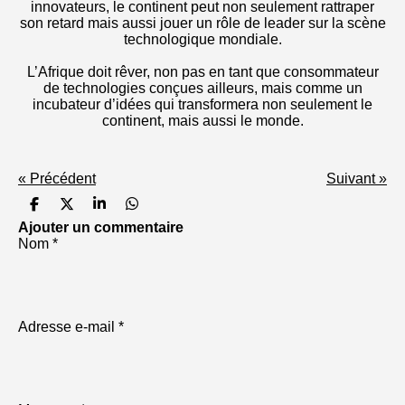
innovateurs, le continent peut non seulement rattraper
son retard mais aussi jouer un rôle de leader sur la scène
technologique mondiale.
L’Afrique doit rêver, non pas en tant que consommateur
de technologies conçues ailleurs, mais comme un
incubateur d’idées qui transformera non seulement le
continent, mais aussi le monde.
«
Précédent
Suivant
»
P
P
P
P
a
a
a
a
Ajouter un commentaire
r
r
r
r
Nom *
t
t
t
t
a
a
a
a
g
g
g
g
e
e
e
e
r
r
r
r
Adresse e-mail *