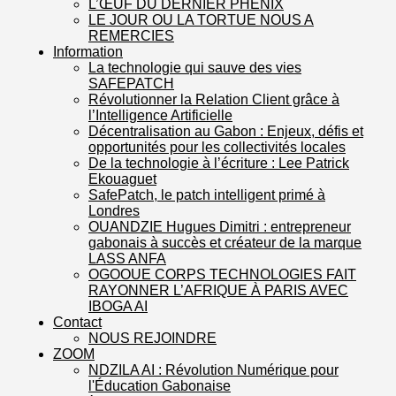
L’ŒUF DU DERNIER PHENIX
LE JOUR OU LA TORTUE NOUS A
REMERCIES
Information
La technologie qui sauve des vies
SAFEPATCH
Révolutionner la Relation Client grâce à
l’Intelligence Artificielle
Décentralisation au Gabon : Enjeux, défis et
opportunités pour les collectivités locales
De la technologie à l’écriture : Lee Patrick
Ekouaguet
SafePatch, le patch intelligent primé à
Londres
OUANDZIE Hugues Dimitri : entrepreneur
gabonais à succès et créateur de la marque
LASS ANFA
OGOOUE CORPS TECHNOLOGIES FAIT
RAYONNER L’AFRIQUE À PARIS AVEC
IBOGA AI
Contact
NOUS REJOINDRE
ZOOM
NDZILA AI : Révolution Numérique pour
l'Éducation Gabonaise