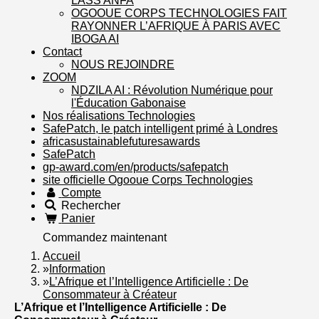
LASS ANFA
OGOOUE CORPS TECHNOLOGIES FAIT
RAYONNER L’AFRIQUE À PARIS AVEC
IBOGA AI
Contact
NOUS REJOINDRE
ZOOM
NDZILA AI : Révolution Numérique pour
l'Éducation Gabonaise
Nos réalisations Technologies
SafePatch, le patch intelligent primé à Londres
africasustainablefuturesawards
SafePatch
gp-award.com/en/products/safepatch
site officielle Ogooue Corps Technologies
Compte
Rechercher
Panier
Commandez maintenant
Accueil
»
Information
»
L’Afrique et l’Intelligence Artificielle : De
Consommateur à Créateur
L’Afrique et l’Intelligence Artificielle : De