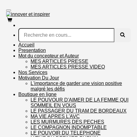
Passer
au
contenu
principal
Accueil
Presentation
Mot du concepteur et Auteur
MES ARTICLES PRESSE
MES ARTICLES PRESSE VIDEO
Nos Services
Motivation Du Jour
L'importance de garder une vision positive
malgré les défis
Boutique en ligne
LE POUVOUR D'AIMER DE LA FEMME QUI
SOMMEIL EN VOUS
LE PASSAGER DU TRAM DE BORDEAUX
MA VIE APRES L'AVC
LES MURMURES DES PECHES
LE COMPAGNON INDOMPTABLE
LE POUVOIR DU TELEPHONE